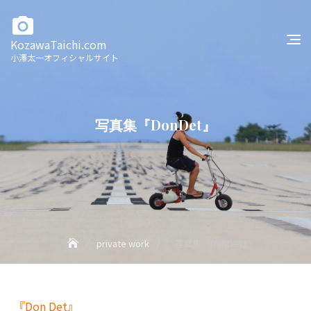
Skip
to
content
KozawaTaichi.com
小澤太一オフィシャルサイト
写真集『DonDet』
private work
写真集『DonDet』
『Don Det』